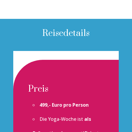
Reisedetails
Preis
499,- Euro pro Person
Die Yoga-Woche ist
als