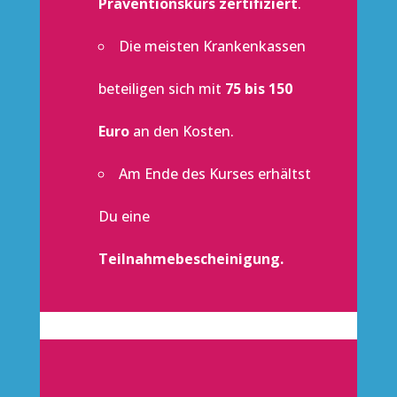
Präventionskurs zertifiziert
.
Die meisten Krankenkassen
beteiligen sich mit
75 bis 150
Euro
an den Kosten.
Am Ende des Kurses erhältst
Du eine
Teilnahmebescheinigung.