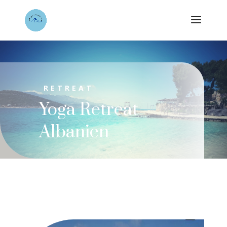
RETREAT
Yoga Retreat
Albanien