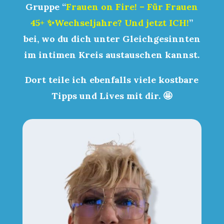
Gruppe
“
Frauen on Fire! – Für Frauen
45+ ✨Wechseljahre? Und jetzt ICH!
”
bei, wo du dich
unter Gleichgesinnten
im intimen Kreis
austauschen
kannst.
Dort teile ich ebenfalls viele kostbare
Tipps und Lives mit dir. 🤩