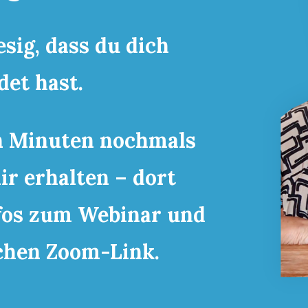
esig, dass du dich
et hast.
n Minuten nochmals
ir erhalten – dort
fos zum Webinar und
chen Zoom-Link.