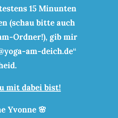
ätestens 15 Minunten
en (schau bitte auch
am-Ordner!), gib mir
@yoga-am-deich.de“
heid.
u mit dabei bist!
ne Yvonne 🌸