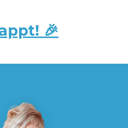
appt! 🎉