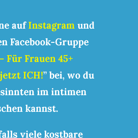
rne auf
Instagram
und
en Facebook-Gruppe
 – Für Frauen 45+
etzt ICH!
”
bei, wo du
esinnten im intimen
schen
kannst.
falls viele kostbare