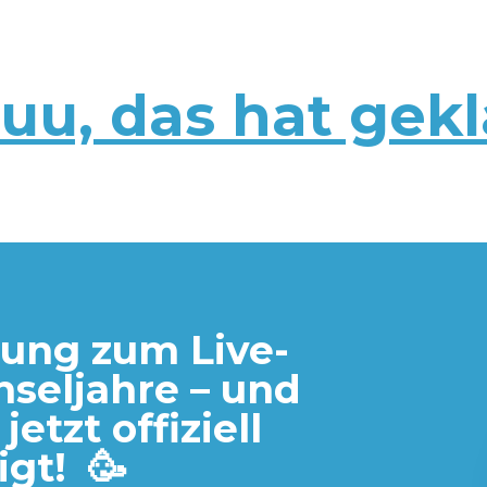
uu, das hat gekl
ung zum Live-
seljahre – und
 jetzt offiziell
igt! 🥳