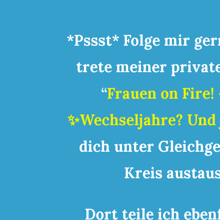
*Pssst* Folge mir ge
trete
meiner privat
“
Frauen on Fire!
✨Wechseljahre? Und j
dich
unter Gleichg
Kreis
austau
Dort teile ich eben